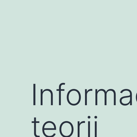
콘
텐
츠
로
바
로
가
기
Informa
teorii