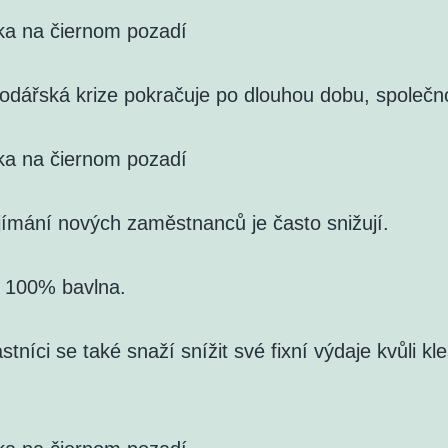
ka na čiernom pozadí
odářská krize pokračuje po dlouhou dobu, společno
ka na čiernom pozadí
ijímání nových zaměstnanců je často snižují.
: 100% bavlna.
astníci se také snaží snížit své fixní výdaje kvůli kl