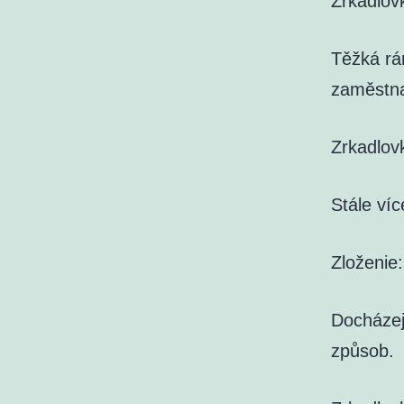
Zrkadlov
Těžká rá
zaměstn
Zrkadlov
Stále víc
Zloženie
Docházej
způsob.