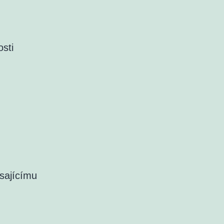
sti
esajícímu