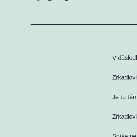
V důsledk
Zrkadlov
Je to tém
Zrkadlov
Spíše ne