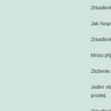
Zrkadlov
Jak hosp
Zrkadlov
Místo př
Zloženie
Jediní vl
prodeji.