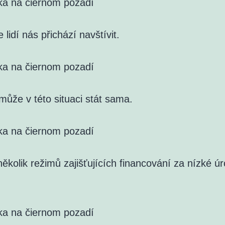
ka na čiernom pozadí
e lidí nás přichází navštívit.
ka na čiernom pozadí
může v této situaci stát sama.
ka na čiernom pozadí
několik režimů zajišťujících financování za nízké ú
ka na čiernom pozadí