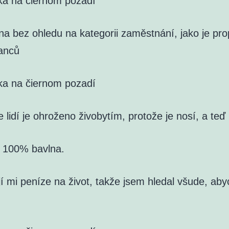
ka na čiernom pozadí
na bez ohledu na kategorii zaměstnání, jako je pr
anců
ka na čiernom pozadí
e lidí je ohroženo živobytím, protože je nosí, a teď
: 100% bavlna.
í mi peníze na život, takže jsem hledal všude, aby