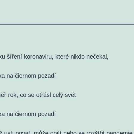
u šíření koronaviru, které nikdo nečekal,
ka na čiernom pozadí
ěř rok, co se otřásl celý svět
ka na čiernom pozadí
ž ustupovat, může dojít nebo se rozšířit pandemie