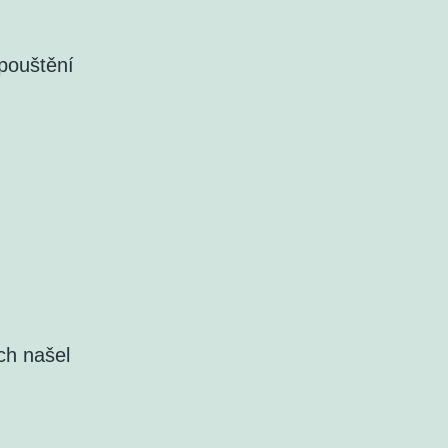
opouštění
ch našel